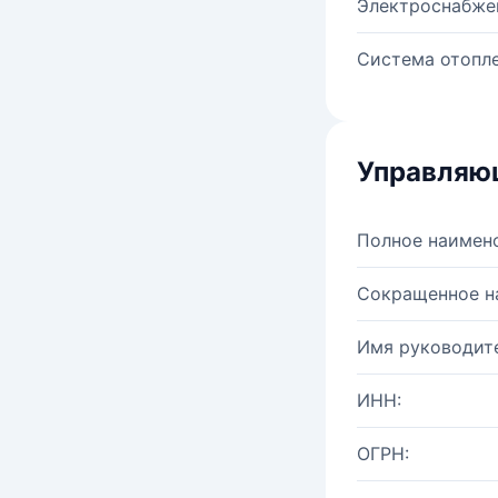
Электроснабже
Система отопле
Управляю
Полное наимен
Сокращенное н
Имя руководите
ИНН:
ОГРН: