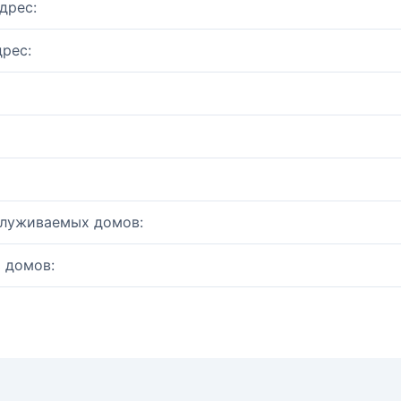
дрес:
рес:
служиваемых домов:
 домов: