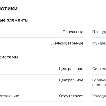
истики
ные элементы
:
Панельные
Площад
Железобетонные
Фундам
системы
Центральное
Систем
Центральное
Горяче
водосн
отушения:
Отсутствует
Холодн