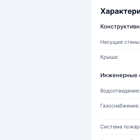
Характер
Конструктив
Несущие стены
Крыша:
Инженерные 
Водоотведение:
Газоснабжение:
Система пожар