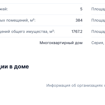
жей:
5
Площад
ых помещений, м²:
384
Площад
ений общего имущества, м²:
1767.2
Площад
Многоквартирный дом
Серия,
ии в доме
Информация об организациях 