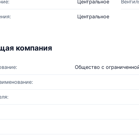
ние:
Центральное
Вентил
ния:
Центральное
щая компания
ование:
Общество с ограниченно
аименование:
ля: