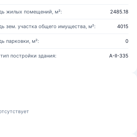
ь жилых помещений, м²:
2485.18
ь зем. участка общего имущества, м²:
4015
ь парковки, м²:
0
 тип постройки здания:
A-II-335
отсутствует