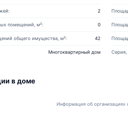
жей:
2
Площад
ых помещений, м²:
0
Площад
ений общего имущества, м²:
42
Площад
Многоквартирный дом
Серия,
ии в доме
Информация об организациях 