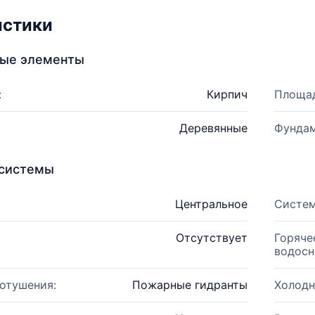
истики
ные элементы
:
Кирпич
Площад
Деревянные
Фундам
системы
Центральное
Систем
Отсутствует
Горяче
водосн
отушения:
Пожарные гидранты
Холодн