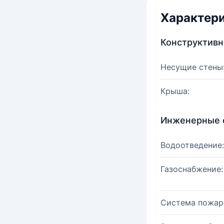
Характер
Конструктив
Несущие стены
Крыша:
Инженерные 
Водоотведение:
Газоснабжение:
Система пожар