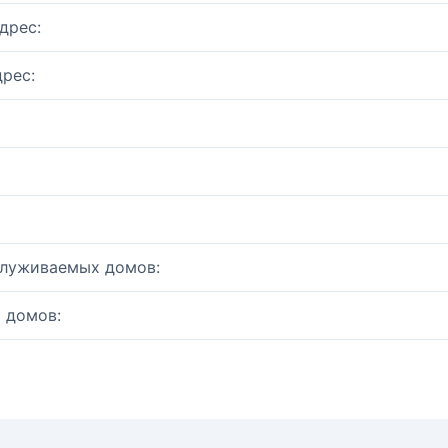
дрес:
рес:
служиваемых домов:
 домов: