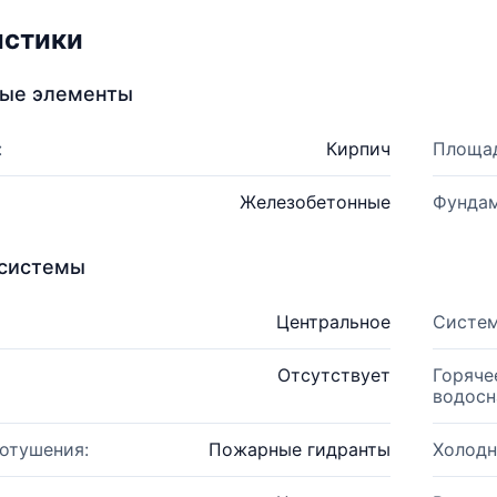
истики
ные элементы
:
Кирпич
Площад
Железобетонные
Фундам
системы
Центральное
Систем
Отсутствует
Горяче
водосн
отушения:
Пожарные гидранты
Холодн