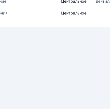
ние:
Центральное
Вентил
ния:
Центральное