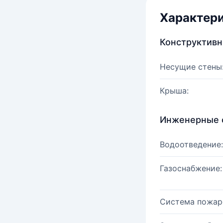
Характер
Конструктив
Несущие стены
Крыша:
Инженерные 
Водоотведение:
Газоснабжение:
Система пожар