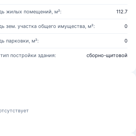
ь жилых помещений, м²:
112.7
ь зем. участка общего имущества, м²:
0
ь парковки, м²:
0
 тип постройки здания:
сборно-щитовой
отсутствует