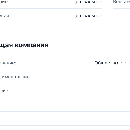
ние:
Центральное
Вентил
ния:
Центральное
щая компания
ование:
Общество с ог
аименование:
ля: