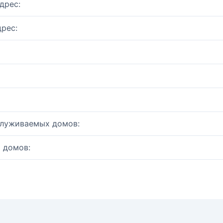
дрес:
рес:
служиваемых домов:
 домов: