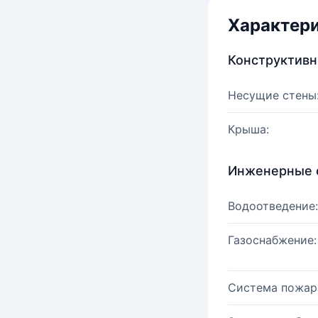
Характер
Конструктив
Несущие стены
Крыша:
Инженерные 
Водоотведение:
Газоснабжение:
Система пожар