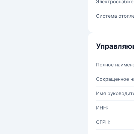
Электроснабже
Система отопле
Управляю
Полное наимен
Сокращенное н
Имя руководите
ИНН:
ОГРН: