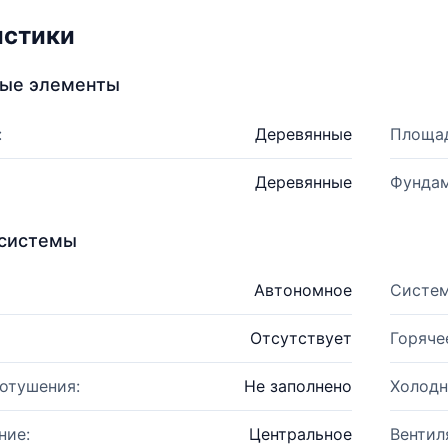
истики
ные элементы
:
Деревянные
Площад
Деревянные
Фундам
системы
Автономное
Систем
Отсутствует
Горяче
отушения:
Не заполнено
Холодн
ние:
Центральное
Вентил