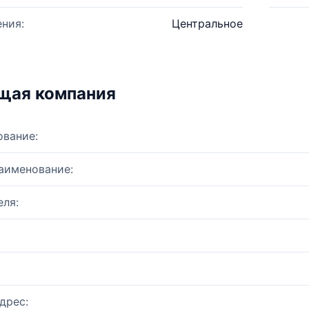
ния:
Центральное
щая компания
ование:
аименование:
ля:
дрес: