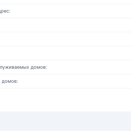
рес:
служиваемых домов:
 домов: