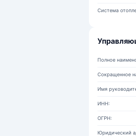
Система отопле
Управляю
Полное наимен
Сокращенное н
Имя руководите
ИНН:
ОГРН:
Юридический а