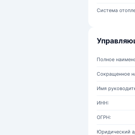
Система отопле
Управляю
Полное наимен
Сокращенное н
Имя руководите
ИНН:
ОГРН:
Юридический а