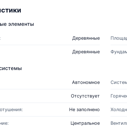
истики
ные элементы
:
Деревянные
Площад
Деревянные
Фундам
системы
Автономное
Систем
Отсутствует
Горяче
отушения:
Не заполнено
Холодн
ние:
Центральное
Вентил