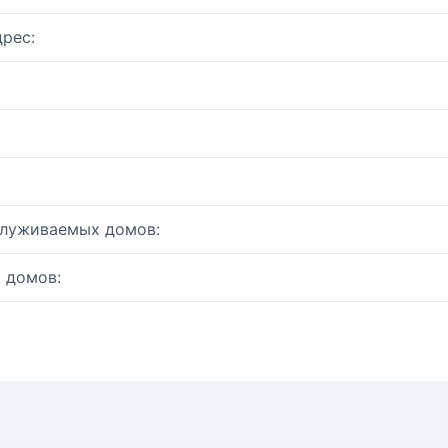
рес:
служиваемых домов:
 домов: