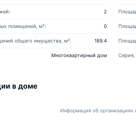
жей:
2
Площад
ых помещений, м²:
0
Площад
ений общего имущества, м²:
189.4
Площад
Многоквартирный дом
Серия,
ии в доме
Информация об организациях 