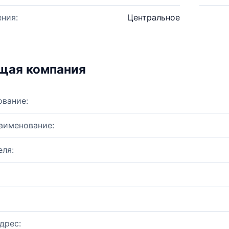
ния:
Центральное
щая компания
ование:
аименование:
ля:
дрес: