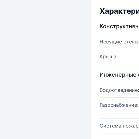
Характер
Конструктив
Несущие стены
Крыша:
Инженерные 
Водоотведение:
Газоснабжение:
Система пожар