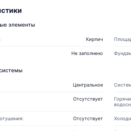
истики
ные элементы
:
Кирпич
Площад
Не заполнено
Фундам
системы
Центральное
Систем
Отсутствует
Горяче
водосн
отушения:
Отсутствует
Холодн