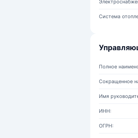
Электроснабже
Система отопле
Управляю
Полное наимен
Сокращенное н
Имя руководите
ИНН:
ОГРН: