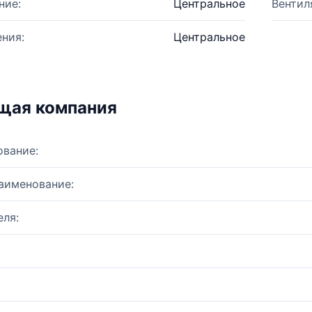
ние:
Центральное
Вентил
ния:
Центральное
щая компания
ование:
аименование:
ля: