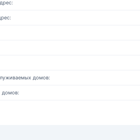
дрес:
рес:
служиваемых домов:
 домов: