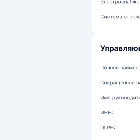
Электроснабже
Система отопле
Управляю
Полное наимен
Сокращенное н
Имя руководите
ИНН:
ОГРН: