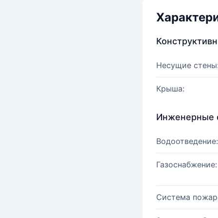
Характер
Конструктив
Несущие стены
Крыша:
Инженерные 
Водоотведение:
Газоснабжение:
Система пожар