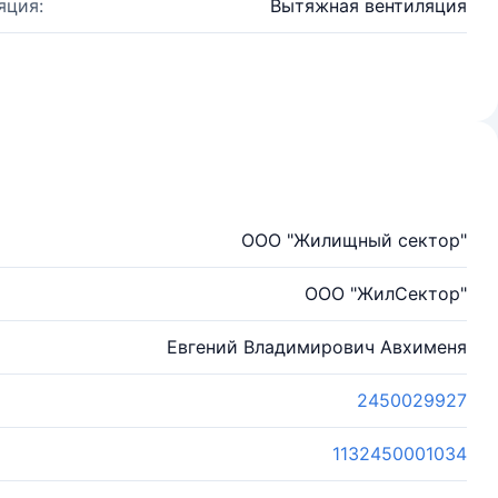
яция:
Вытяжная вентиляция
ООО "Жилищный сектор"
ООО "ЖилСектор"
Евгений Владимирович Авхименя
2450029927
1132450001034