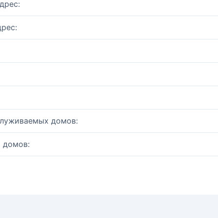
дрес:
рес:
служиваемых домов:
 домов: