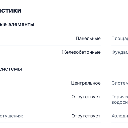
истики
ные элементы
:
Панельные
Площад
Железобетонные
Фундам
системы
Центральное
Систем
Отсутствует
Горяче
водосн
отушения:
Отсутствует
Холодн