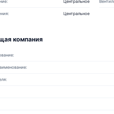
ние:
Центральное
Вентил
ния:
Центральное
щая компания
ование:
аименование:
ля: