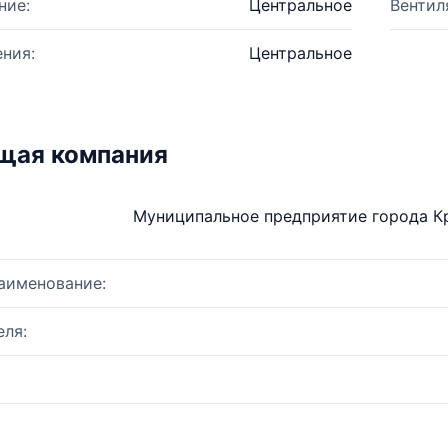
ние:
Центральное
Вентил
ния:
Центральное
щая компания
Муниципальное предприятие города К
аименование:
ля: