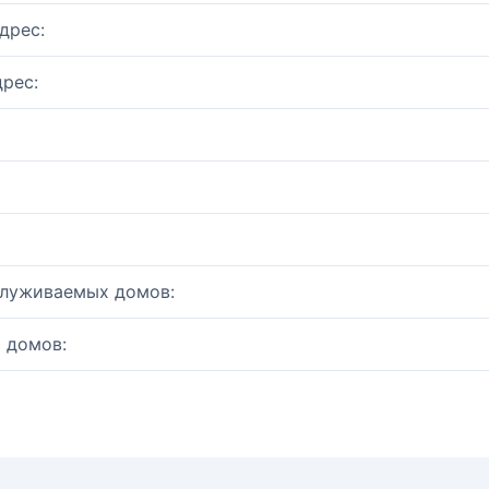
дрес:
рес:
служиваемых домов:
 домов: