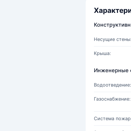
Характер
Конструктив
Несущие стены
Крыша:
Инженерные 
Водоотведение:
Газоснабжение:
Система пожар