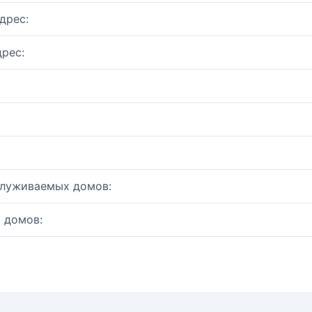
дрес:
рес:
служиваемых домов:
 домов: