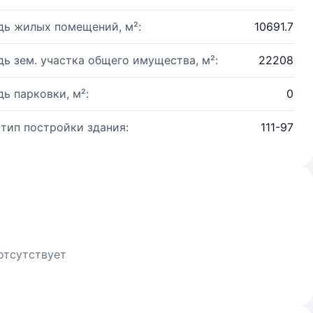
ь жилых помещений, м²:
10691.7
ь зем. участка общего имущества, м²:
22208
ь парковки, м²:
0
 тип постройки здания:
111-97
отсутствует