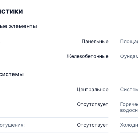
истики
ные элементы
:
Панельные
Площад
Железобетонные
Фундам
системы
Центральное
Систем
Отсутствует
Горяче
водосн
отушения:
Отсутствует
Холодн