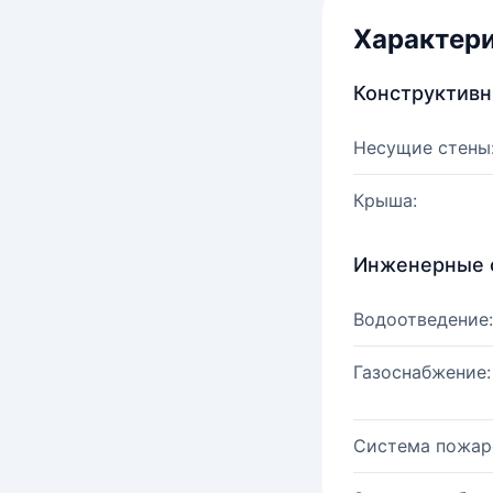
Характер
Конструктив
Несущие стены
Крыша:
Инженерные 
Водоотведение:
Газоснабжение:
Система пожар