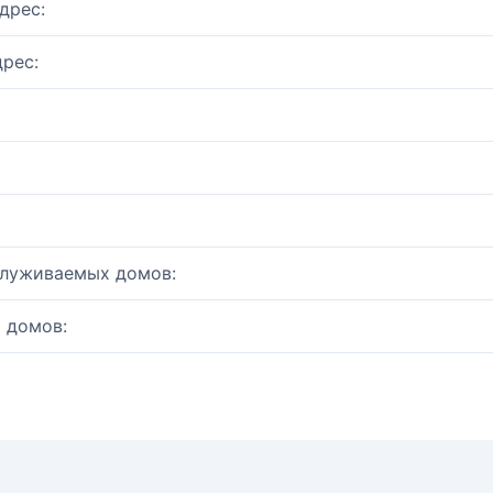
дрес:
рес:
служиваемых домов:
 домов: