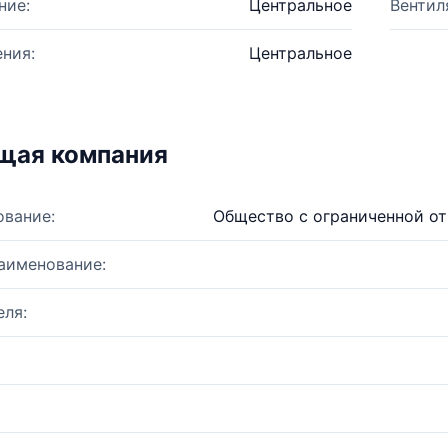
ние:
Центральное
Вентил
ния:
Центральное
щая компания
ование:
Общество с ограниченной о
аименование:
ля: