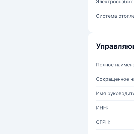
Электроснабже
Система отопле
Управляю
Полное наимен
Сокращенное н
Имя руководите
ИНН:
ОГРН: