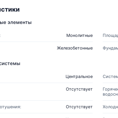
истики
ные элементы
:
Монолитные
Площад
Железобетонные
Фундам
системы
Центральное
Систем
Отсутствует
Горяче
водосн
отушения:
Отсутствует
Холодн