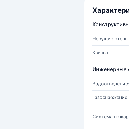
Характер
Конструктив
Несущие стены
Крыша:
Инженерные 
Водоотведение:
Газоснабжение:
Система пожар