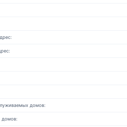
дрес:
рес:
служиваемых домов:
 домов: