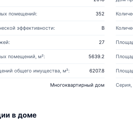
лых помещений:
352
Количе
ческой эффективности:
B
Количе
жей:
27
Площад
ых помещений, м²:
5639.2
Площад
ений общего имущества, м²:
6207.8
Площад
Многоквартирный дом
Серия,
ии в доме