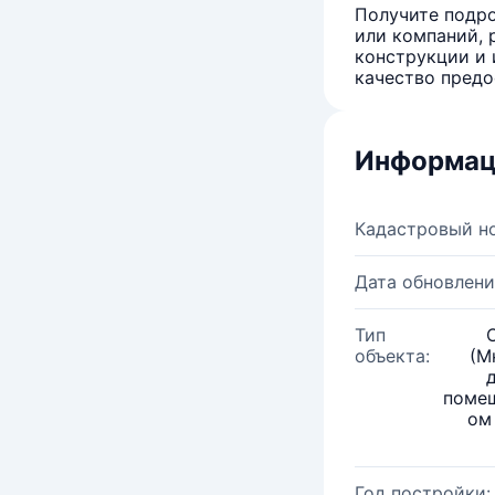
Получите подро
или компаний, 
конструкции и 
качество предо
Информац
Кадастровый н
Дата обновлени
Тип
объекта:
(М
помещ
ом
Год постройки: