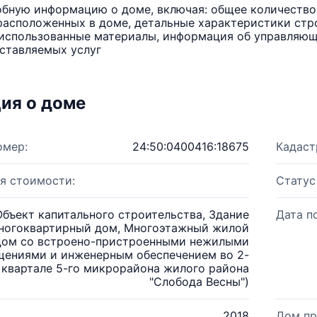
бную информацию о доме, включая: общее количество 
расположенных в доме, детальные характеристики стро
использованные материалы, информация об управляюще
ставляемых услуг
ия о доме
омер:
24:50:0400416:18675
Кадаст
я стоимости:
Статус
Объект капитального строительства, Здание
Дата п
ногоквартирный дом, Многоэтажный жилой
дом со встроено-пристроенными нежилыми
ениями и инженерным обеспечением во 2-
 квартале 5-го микрорайона жилого района
"Слобода Весны")
2018
Дом пр