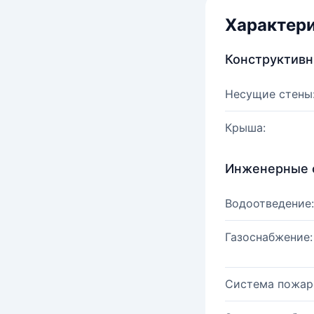
Характер
Конструктив
Несущие стены
Крыша:
Инженерные 
Водоотведение:
Газоснабжение:
Система пожар