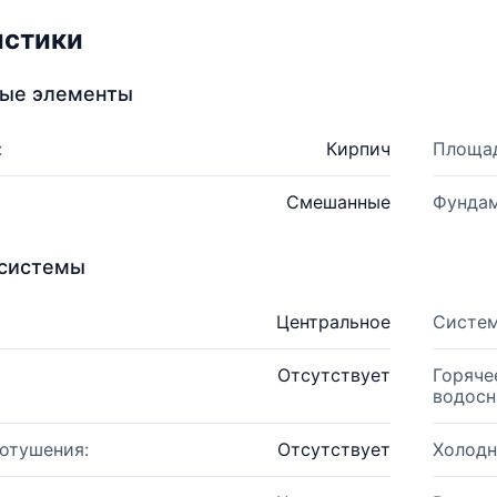
истики
ные элементы
:
Кирпич
Площад
Смешанные
Фундам
системы
Центральное
Систем
Отсутствует
Горяче
водосн
отушения:
Отсутствует
Холодн