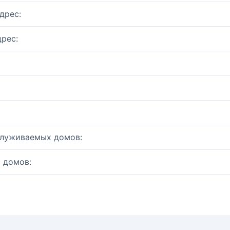
дрес:
рес:
служиваемых домов:
 домов: