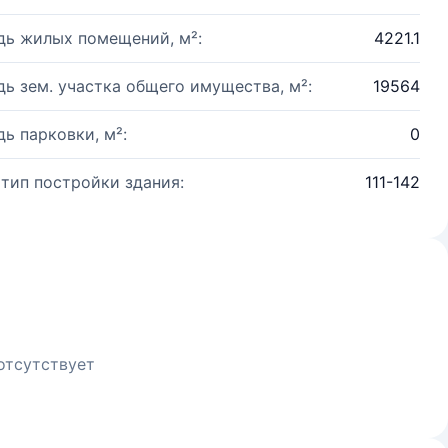
ь жилых помещений, м²:
4221.1
ь зем. участка общего имущества, м²:
19564
ь парковки, м²:
0
 тип постройки здания:
111-142
отсутствует