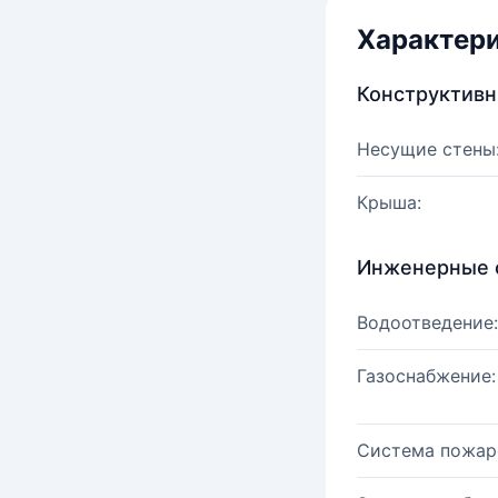
Характер
Конструктив
Несущие стены
Крыша:
Инженерные 
Водоотведение:
Газоснабжение:
Система пожар