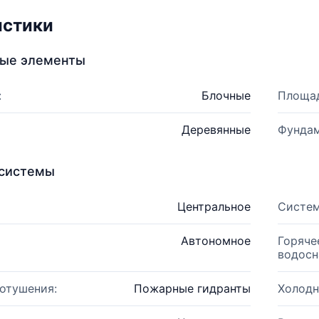
истики
ные элементы
:
Блочные
Площад
Деревянные
Фундам
системы
Центральное
Систем
Автономное
Горяче
водосн
отушения:
Пожарные гидранты
Холодн