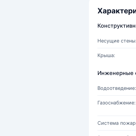
Характер
Конструктив
Несущие стены
Крыша:
Инженерные 
Водоотведение:
Газоснабжение:
Система пожар