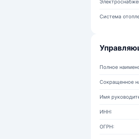
Электроснабже
Система отопле
Управляю
Полное наимен
Сокращенное н
Имя руководите
ИНН:
ОГРН: