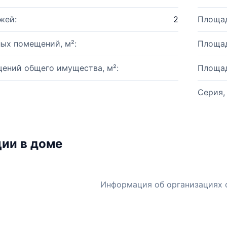
жей:
2
Площад
ых помещений, м²:
Площад
ений общего имущества, м²:
Площад
Серия,
ии в доме
Информация об организациях 