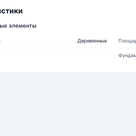
истики
ные элементы
:
Деревянные
Площад
Фундам