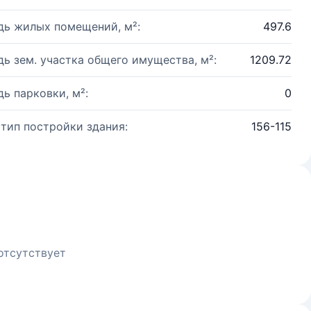
ь жилых помещений, м²:
497.6
ь зем. участка общего имущества, м²:
1209.72
ь парковки, м²:
0
 тип постройки здания:
156-115
отсутствует