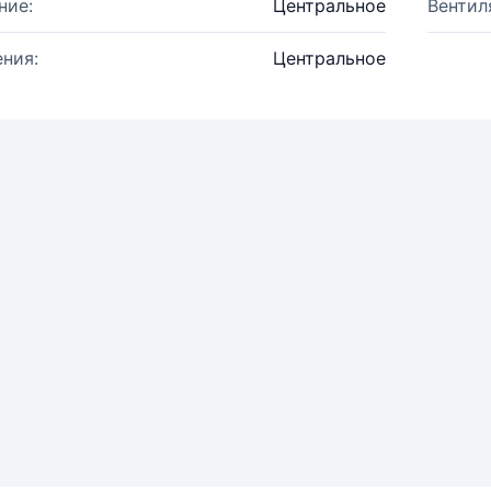
ние:
Центральное
Вентил
ния:
Центральное