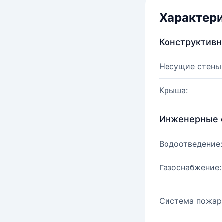
Характер
Конструктив
Несущие стены
Крыша:
Инженерные 
Водоотведение:
Газоснабжение:
Система пожар