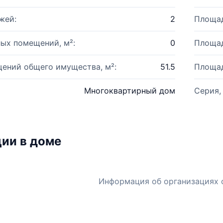
жей:
2
Площад
ых помещений, м²:
0
Площад
ений общего имущества, м²:
51.5
Площад
Многоквартирный дом
Серия,
ии в доме
Информация об организациях 