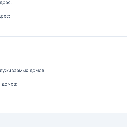
дрес:
рес:
служиваемых домов:
 домов: