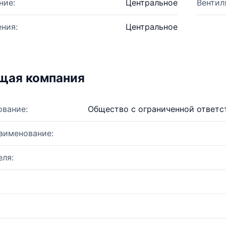
ние:
Центральное
Вентил
ния:
Центральное
щая компания
ование:
Общество с ограниченной ответс
аименование:
ля: