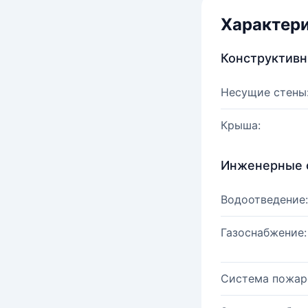
Характер
Конструктив
Несущие стены
Крыша:
Инженерные 
Водоотведение:
Газоснабжение:
Система пожар