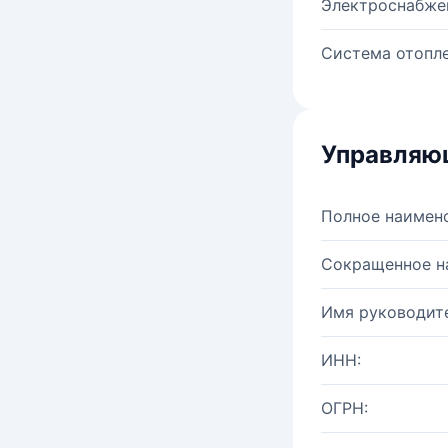
Электроснабже
Система отопле
Управляю
Полное наимен
Сокращенное н
Имя руководите
ИНН:
ОГРН: