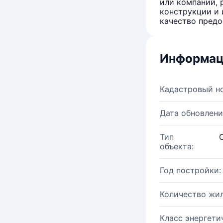
или компаний, 
конструкции и 
качество предо
Информац
Кадастровый н
Дата обновлени
Тип
объекта:
Год постройки:
Количество жи
Класс энергети