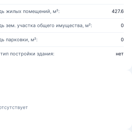
ь жилых помещений, м²:
427.6
ь зем. участка общего имущества, м²:
0
ь парковки, м²:
0
 тип постройки здания:
нет
отсутствует