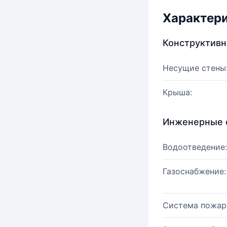
Характер
Конструктив
Несущие стены
Крыша:
Инженерные 
Водоотведение:
Газоснабжение:
Система пожар