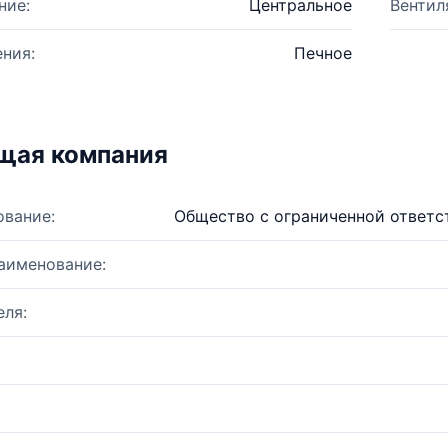
ние:
Центральное
Вентил
ния:
Печное
щая компания
ование:
Общество с ограниченной ответс
аименование:
ля: