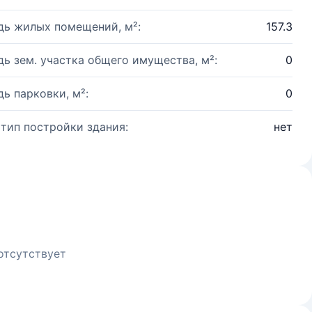
ь жилых помещений, м²:
157.3
ь зем. участка общего имущества, м²:
0
ь парковки, м²:
0
 тип постройки здания:
нет
отсутствует