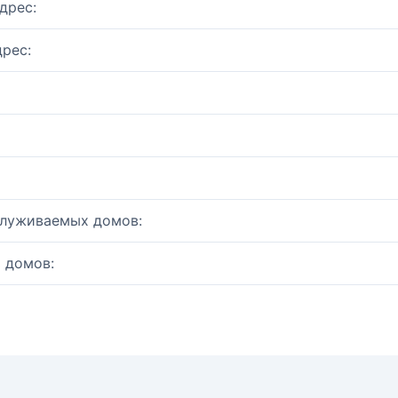
дрес:
рес:
служиваемых домов:
 домов: