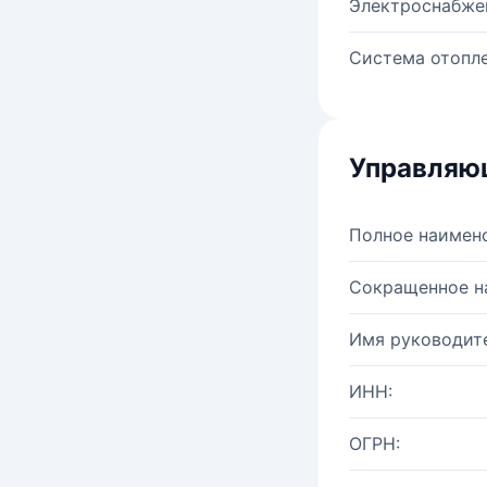
Электроснабже
Система отопле
Управляю
Полное наимен
Сокращенное н
Имя руководите
ИНН:
ОГРН: