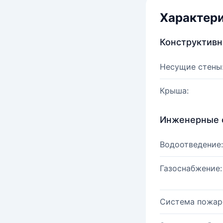
Характер
Конструктив
Несущие стены
Крыша:
Инженерные 
Водоотведение:
Газоснабжение:
Система пожар