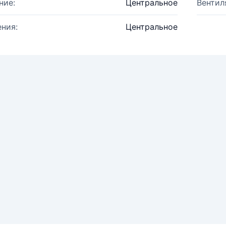
ние:
Центральное
Вентил
ния:
Центральное