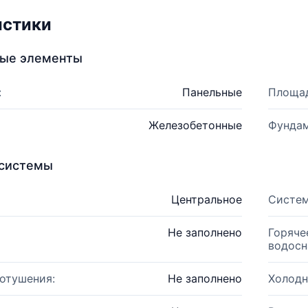
истики
ные элементы
:
Панельные
Площад
Железобетонные
Фундам
системы
Центральное
Систем
Не заполнено
Горяче
водосн
отушения:
Не заполнено
Холодн