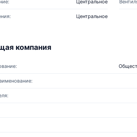
ние:
Центральное
Вентил
ния:
Центральное
щая компания
ование:
Общест
аименование:
ля: