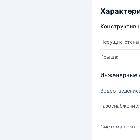
Характер
Конструктив
Несущие стены
Крыша:
Инженерные 
Водоотведение:
Газоснабжение:
Система пожар