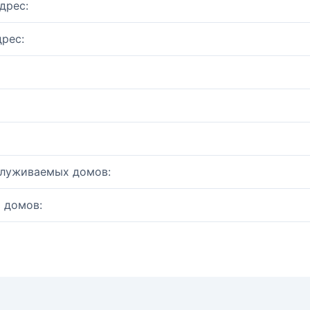
дрес:
рес:
служиваемых домов:
 домов: