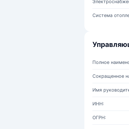
Электроснабже
Система отопле
Управляю
Полное наимен
Сокращенное н
Имя руководите
ИНН:
ОГРН: