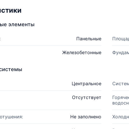
истики
ные элементы
:
Панельные
Площад
Железобетонные
Фундам
системы
Центральное
Систем
Отсутствует
Горяче
водосн
отушения:
Не заполнено
Холодн