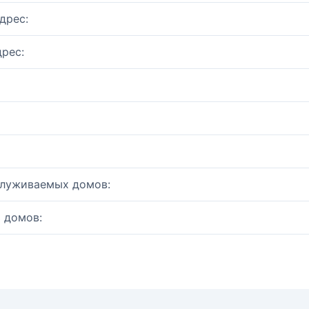
дрес:
рес:
служиваемых домов:
 домов: