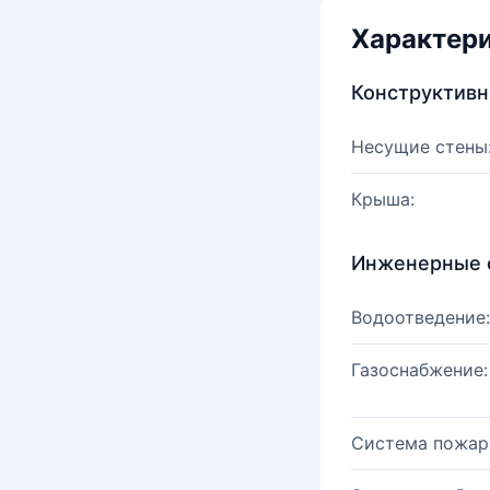
Характер
Конструктив
Несущие стены
Крыша:
Инженерные 
Водоотведение:
Газоснабжение:
Система пожар