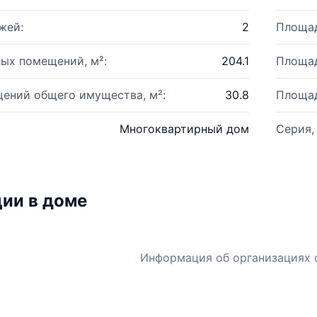
жей:
2
Площад
ых помещений, м²:
204.1
Площад
ений общего имущества, м²:
30.8
Площад
Многоквартирный дом
Серия,
ии в доме
Информация об организациях 