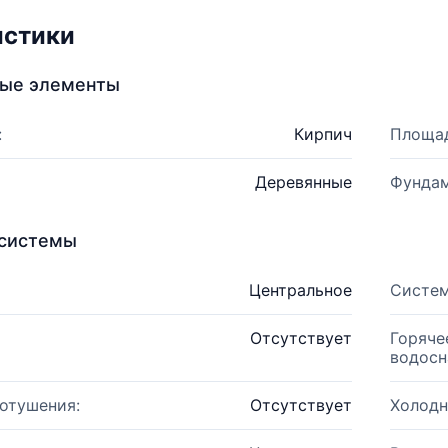
истики
ные элементы
:
Кирпич
Площад
Деревянные
Фундам
системы
Центральное
Систем
Отсутствует
Горяче
водосн
отушения:
Отсутствует
Холодн