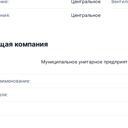
ние:
Центральное
Вентил
ния:
Центральное
щая компания
Муниципальное унитарное предприят
аименование:
ля: