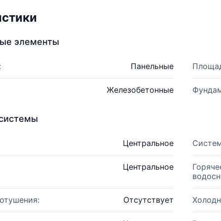
истики
ные элементы
:
Панельные
Площад
Железобетонные
Фундам
системы
Центральное
Систем
Центральное
Горяче
водосн
отушения:
Отсутствует
Холодн