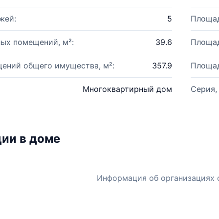
жей:
5
Площад
ых помещений, м²:
39.6
Площад
ений общего имущества, м²:
357.9
Площад
Многоквартирный дом
Серия,
ии в доме
Информация об организациях 