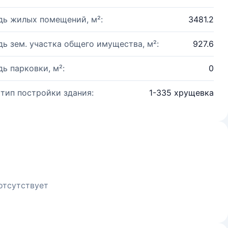
ь жилых помещений, м²:
3481.2
ь зем. участка общего имущества, м²:
927.6
ь парковки, м²:
0
 тип постройки здания:
1-335 хрущевка
отсутствует