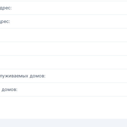
дрес:
рес:
служиваемых домов:
 домов: