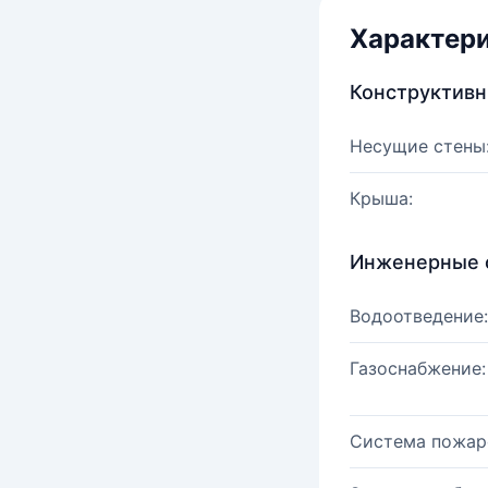
Характер
Конструктив
Несущие стены
Крыша:
Инженерные 
Водоотведение:
Газоснабжение:
Система пожар