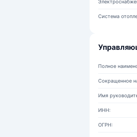
Электроснабже
Система отопле
Управляю
Полное наимен
Сокращенное н
Имя руководите
ИНН:
ОГРН: