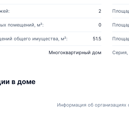
жей:
2
Площад
ых помещений, м²:
0
Площад
ений общего имущества, м²:
51.5
Площад
Многоквартирный дом
Серия,
ии в доме
Информация об организациях 