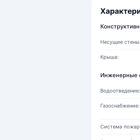
Характер
Конструктив
Несущие стены
Крыша:
Инженерные 
Водоотведение:
Газоснабжение:
Система пожар