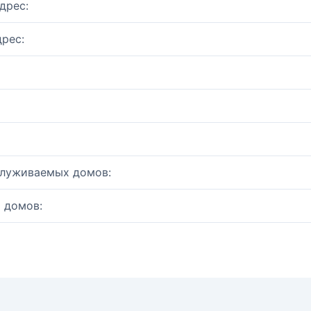
дрес:
рес:
служиваемых домов:
 домов: