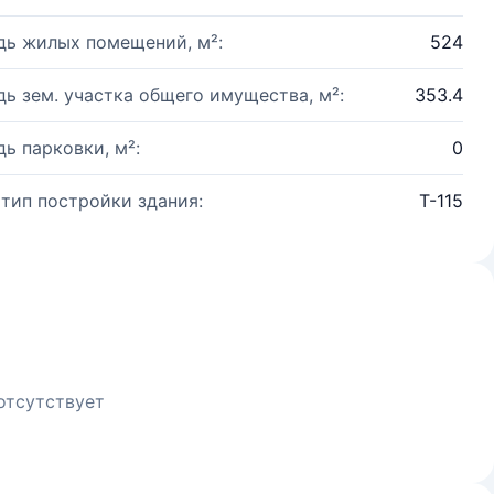
ь жилых помещений, м²:
524
ь зем. участка общего имущества, м²:
353.4
ь парковки, м²:
0
 тип постройки здания:
Т-115
отсутствует