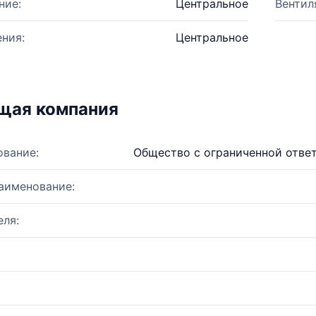
ние:
Центральное
Вентил
ния:
Центральное
щая компания
ование:
Общество с ограниченной отве
аименование:
ля: