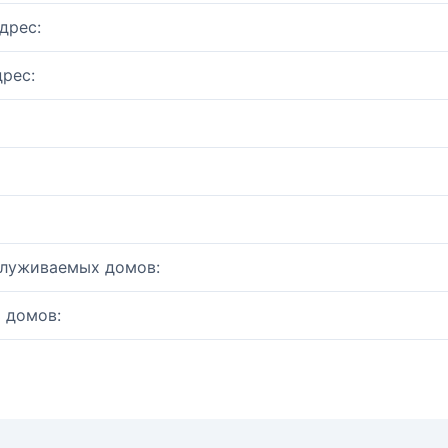
дрес:
рес:
служиваемых домов:
 домов: