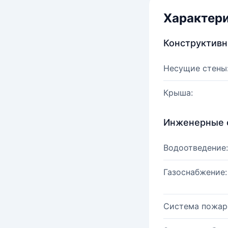
Характер
Конструктив
Несущие стены
Крыша:
Инженерные 
Водоотведение:
Газоснабжение:
Система пожар