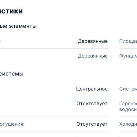
истики
ные элементы
:
Деревянные
Площад
Деревянные
Фундам
системы
Центральное
Систем
Отсутствует
Горяче
водосн
отушения:
Отсутствует
Холодн