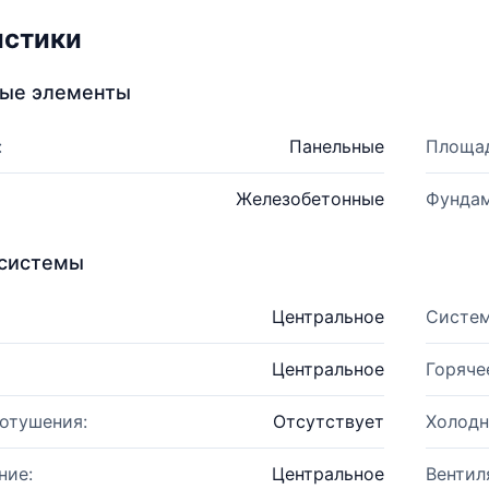
истики
ные элементы
:
Панельные
Площад
Железобетонные
Фундам
системы
Центральное
Систем
Центральное
Горяче
отушения:
Отсутствует
Холодн
ние:
Центральное
Вентил