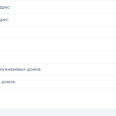
дрес:
рес:
служиваемых домов:
 домов: