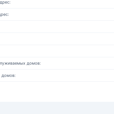
дрес:
рес:
служиваемых домов:
 домов: