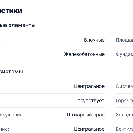
истики
ные элементы
:
Блочные
Площад
Железобетонные
Фундам
системы
Центральное
Систем
Отсутствует
Горяче
отушения:
Пожарный кран
Холодн
ние:
Центральное
Вентил