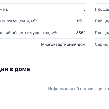
жей:
5
Площад
ых помещений, м²:
861.1
Площад
ений общего имущества, м²:
386.1
Площад
Многоквартирный дом
Серия,
ии в доме
Информация об организациях 