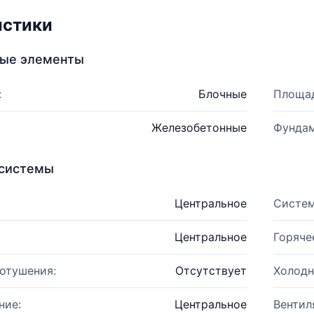
истики
ные элементы
:
Блочные
Площад
Железобетонные
Фундам
системы
Центральное
Систем
Центральное
Горяче
отушения:
Отсутствует
Холодн
ние:
Центральное
Вентил