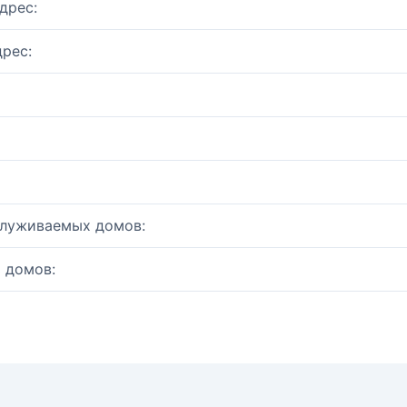
дрес:
рес:
служиваемых домов:
 домов: