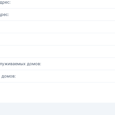
дрес:
рес:
служиваемых домов:
 домов: