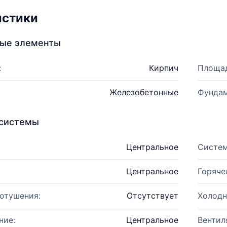
истики
ные элементы
:
Кирпич
Площад
Железобетонные
Фундам
системы
Центральное
Систем
Центральное
Горяче
отушения:
Отсутствует
Холодн
ние:
Центральное
Вентил