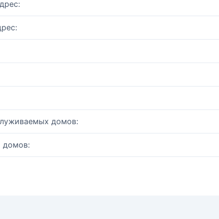
дрес:
рес:
служиваемых домов:
 домов: