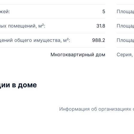
жей:
5
Площад
ых помещений, м²:
31.8
Площад
ений общего имущества, м²:
988.2
Площад
Многоквартирный дом
Серия,
ии в доме
Информация об организациях 