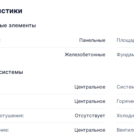
истики
ные элементы
:
Панельные
Площад
Железобетонные
Фундам
системы
Центральное
Систем
Центральное
Горяче
отушения:
Отсутствует
Холодн
ние:
Центральное
Вентил