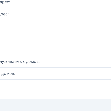
дрес:
рес:
служиваемых домов:
 домов: