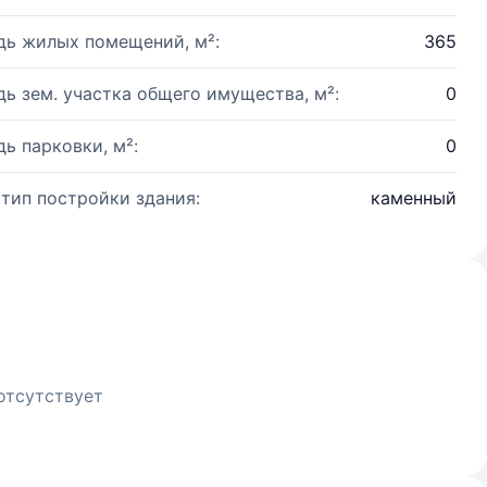
ь жилых помещений, м²:
365
ь зем. участка общего имущества, м²:
0
ь парковки, м²:
0
 тип постройки здания:
каменный
отсутствует