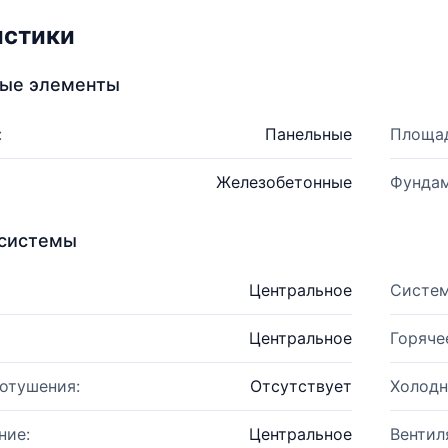
истики
ные элементы
:
Панельные
Площад
Железобетонные
Фундам
системы
Центральное
Систем
Центральное
Горяче
отушения:
Отсутствует
Холодн
ние:
Центральное
Вентил