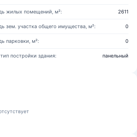
ь жилых помещений, м²:
2611
ь зем. участка общего имущества, м²:
0
ь парковки, м²:
0
 тип постройки здания:
панельный
отсутствует