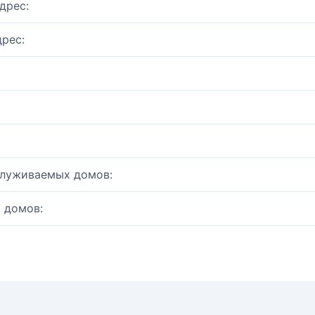
дрес:
рес:
служиваемых домов:
 домов: