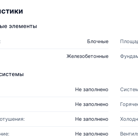
истики
ные элементы
:
Блочные
Площад
Железобетонные
Фундам
системы
Не заполнено
Систем
Не заполнено
Горяче
отушения:
Не заполнено
Холодн
ние:
Не заполнено
Вентил