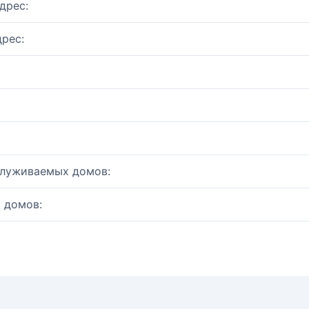
дрес:
рес:
служиваемых домов:
 домов: