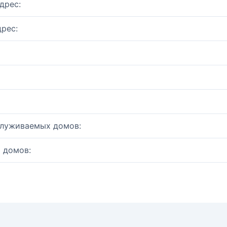
дрес:
рес:
служиваемых домов:
 домов: