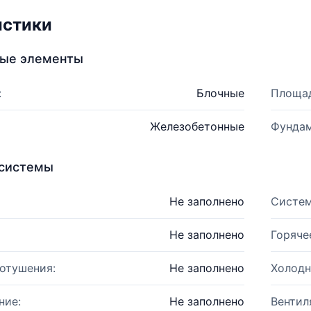
истики
ные элементы
:
Блочные
Площад
Железобетонные
Фундам
системы
Не заполнено
Систем
Не заполнено
Горяче
отушения:
Не заполнено
Холодн
ние:
Не заполнено
Вентил