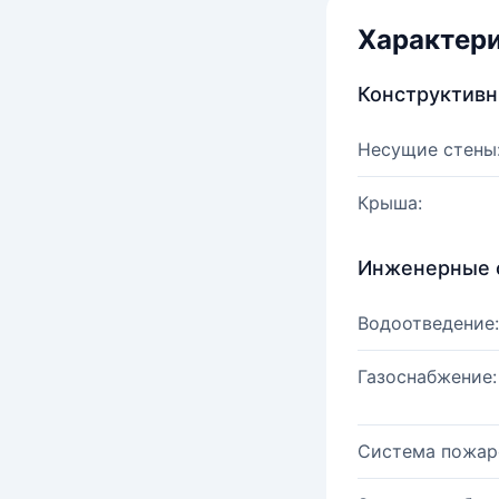
Характер
Конструктив
Несущие стены
Крыша:
Инженерные 
Водоотведение:
Газоснабжение:
Система пожар