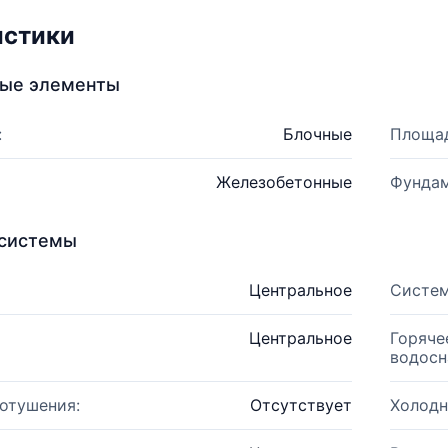
истики
ные элементы
:
Блочные
Площад
Железобетонные
Фундам
системы
Центральное
Систем
Центральное
Горяче
водосн
отушения:
Отсутствует
Холодн