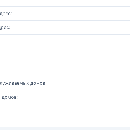
дрес:
рес:
служиваемых домов:
 домов: