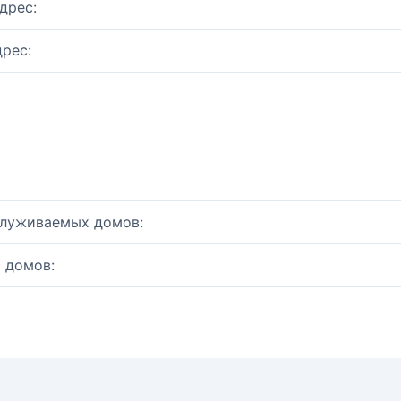
дрес:
рес:
служиваемых домов:
 домов: