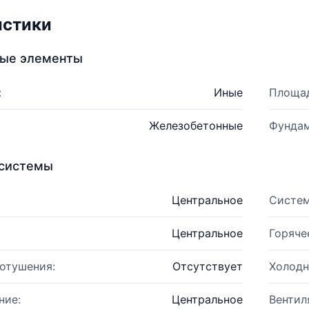
истики
ные элементы
:
Иные
Площад
Железобетонные
Фундам
системы
Центральное
Систем
Центральное
Горяче
отушения:
Отсутствует
Холодн
ние:
Центральное
Вентил