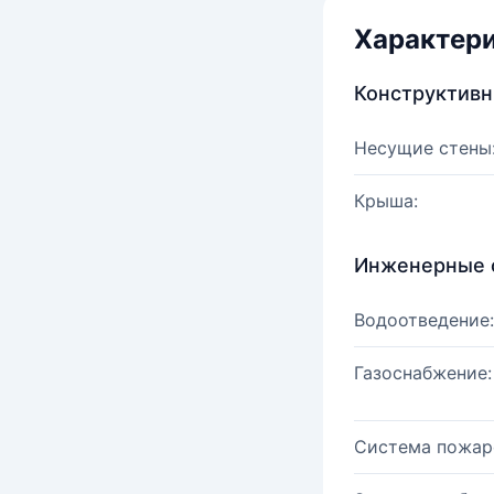
Характер
Конструктив
Несущие стены
Крыша:
Инженерные 
Водоотведение:
Газоснабжение:
Система пожар