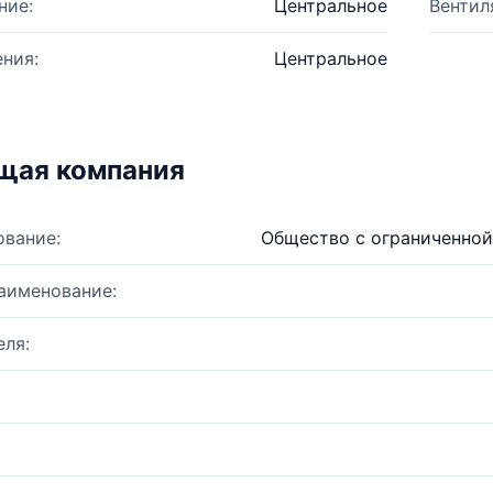
ние:
Центральное
Вентил
ния:
Центральное
щая компания
ование:
Общество с ограниченной
аименование:
ля: