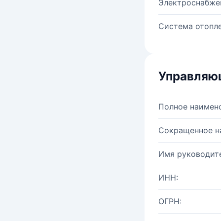
Электроснабже
Система отопле
Управляю
Полное наимен
Сокращенное н
Имя руководите
ИНН:
ОГРН: