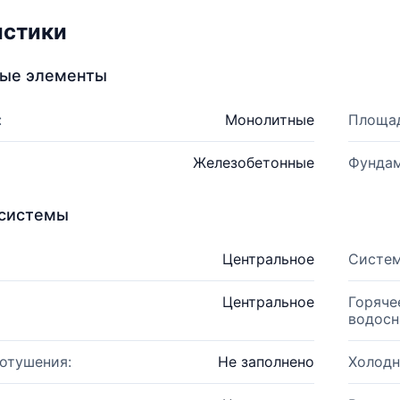
истики
ные элементы
:
Монолитные
Площад
Железобетонные
Фундам
системы
Центральное
Систем
Центральное
Горяче
водосн
отушения:
Не заполнено
Холодн