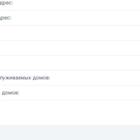
дрес:
рес:
служиваемых домов:
 домов: