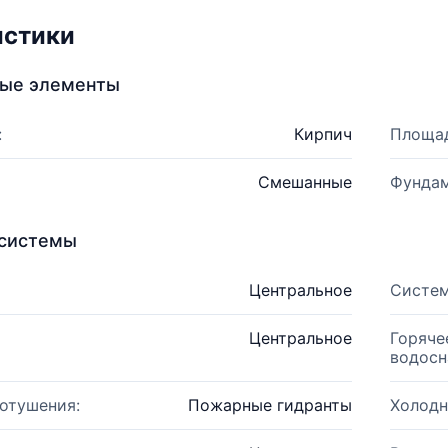
истики
ные элементы
:
Кирпич
Площад
Смешанные
Фундам
системы
Центральное
Систем
Центральное
Горяче
водосн
отушения:
Пожарные гидранты
Холодн