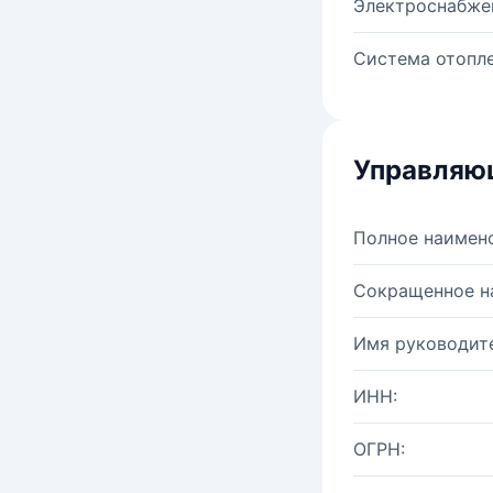
Электроснабже
Система отопле
Управляю
Полное наимен
Сокращенное н
Имя руководите
ИНН:
ОГРН: