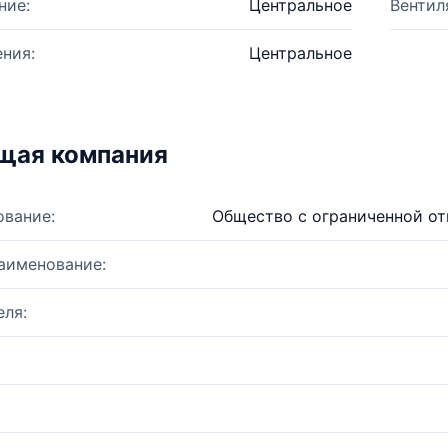
ние:
Центральное
Вентил
ния:
Центральное
щая компания
ование:
Общество с ограниченной о
аименование:
ля: