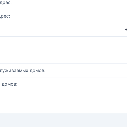
дрес:
рес:
служиваемых домов:
 домов: