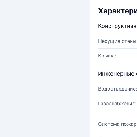
Характер
Конструктив
Несущие стены
Крыша:
Инженерные 
Водоотведение:
Газоснабжение:
Система пожар