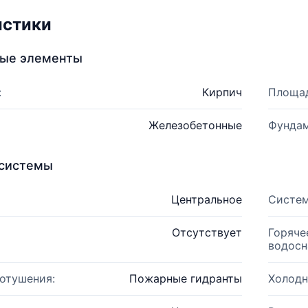
истики
ные элементы
:
Кирпич
Площад
Железобетонные
Фундам
системы
Центральное
Систем
Отсутствует
Горяче
водосн
отушения:
Пожарные гидранты
Холодн