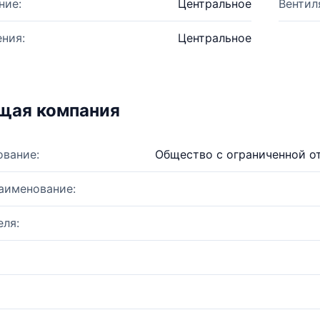
ние:
Центральное
Вентил
ния:
Центральное
щая компания
ование:
Общество с ограниченной о
аименование:
ля: