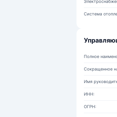
Электроснабже
Система отопле
Управляю
Полное наимен
Сокращенное н
Имя руководите
ИНН:
ОГРН: