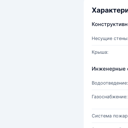
Характер
Конструктив
Несущие стены
Крыша:
Инженерные 
Водоотведение:
Газоснабжение:
Система пожар