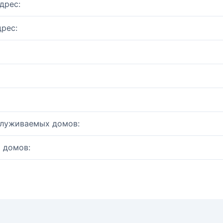
дрес:
рес:
служиваемых домов:
 домов: