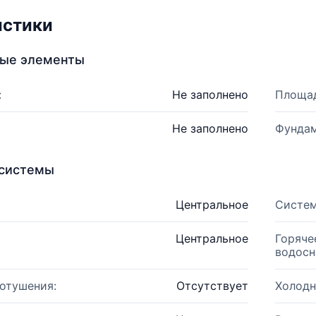
истики
ные элементы
:
Не заполнено
Площад
Не заполнено
Фундам
системы
Центральное
Систем
Центральное
Горяче
водосн
отушения:
Отсутствует
Холодн