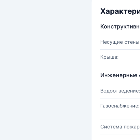
Характер
Конструктив
Несущие стены
Крыша:
Инженерные 
Водоотведение:
Газоснабжение:
Система пожар