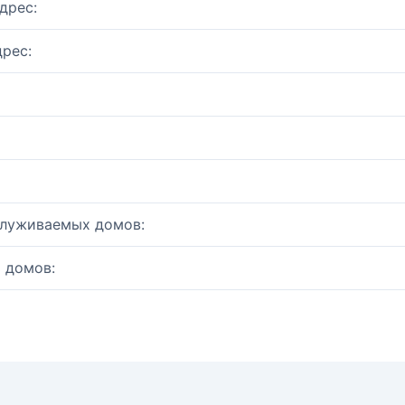
дрес:
рес:
служиваемых домов:
 домов: