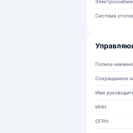
Электроснабже
Система отопле
Управляю
Полное наимен
Сокращенное н
Имя руководите
ИНН:
ОГРН: