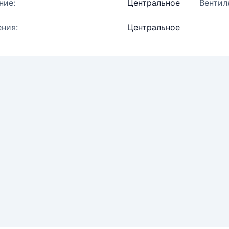
ние:
Центральное
Вентил
ния:
Центральное