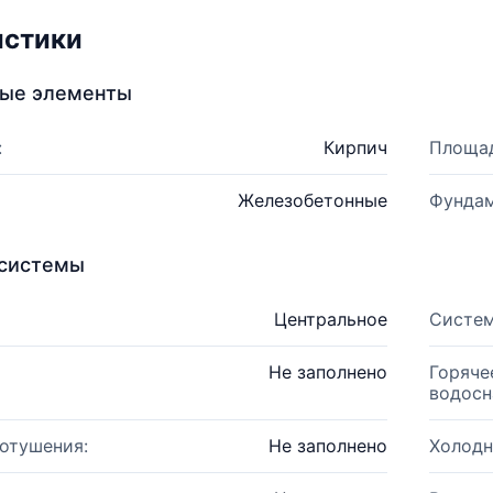
истики
ные элементы
:
Кирпич
Площад
Железобетонные
Фундам
системы
Центральное
Систем
Не заполнено
Горяче
водосн
отушения:
Не заполнено
Холодн