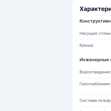
Характер
Конструктив
Несущие стены
Крыша:
Инженерные 
Водоотведение:
Газоснабжение:
Система пожар