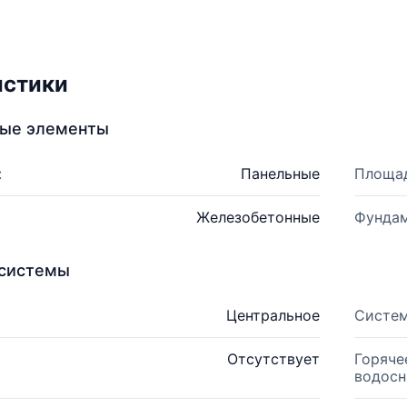
истики
ные элементы
:
Панельные
Площад
Железобетонные
Фундам
системы
Центральное
Систем
Отсутствует
Горяче
водосн