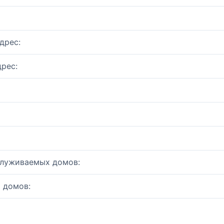
дрес:
рес:
служиваемых домов:
 домов: