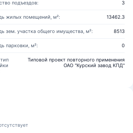
ство подъездов:
3
ь жилых помещений, м²:
13462.3
ь зем. участка общего имущества, м²:
8513
ь парковки, м²:
0
 тип
Типовой проект повторного применения
йки
ОАО "Курский завод КПД"
:
отсутствует