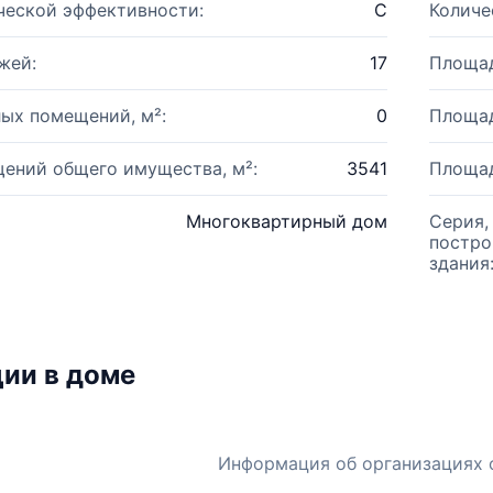
ческой эффективности:
C
Количе
жей:
17
Площад
ых помещений, м²:
0
Площад
ений общего имущества, м²:
3541
Площад
Многоквартирный дом
Серия,
постро
здания
ии в доме
Информация об организациях 