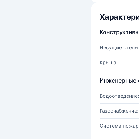
Характер
Конструктив
Несущие стены
Крыша:
Инженерные 
Водоотведение:
Газоснабжение:
Система пожар