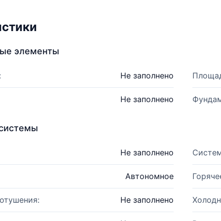
истики
ные элементы
:
Не заполнено
Площад
Не заполнено
Фундам
системы
Не заполнено
Систем
Автономное
Горяче
отушения:
Не заполнено
Холодн