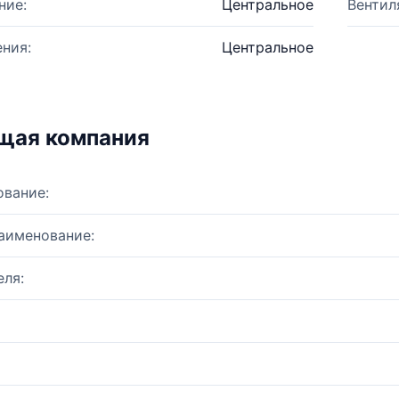
ние:
Центральное
Вентил
ния:
Центральное
щая компания
ование:
аименование:
ля: