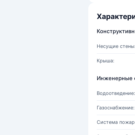
Характер
Конструктив
Несущие стены
Крыша:
Инженерные 
Водоотведение:
Газоснабжение:
Система пожар