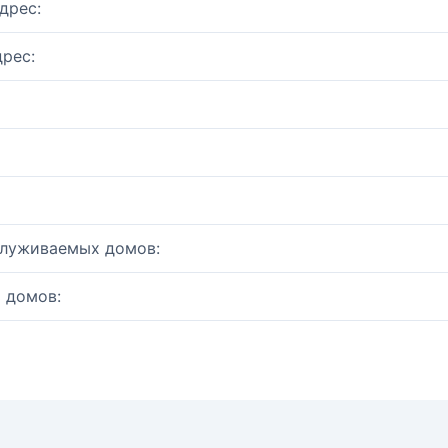
дрес:
рес:
служиваемых домов:
 домов: