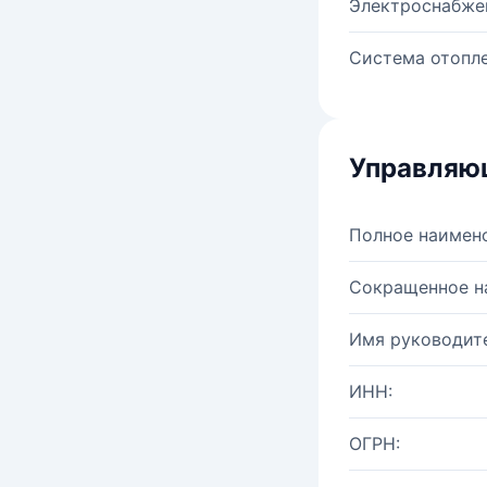
Электроснабже
Система отопле
Управляю
Полное наимен
Сокращенное н
Имя руководите
ИНН:
ОГРН: