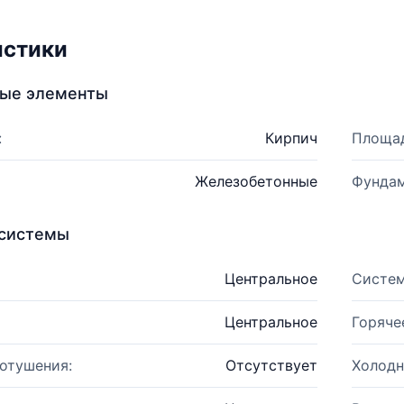
истики
ные элементы
:
Кирпич
Площад
Железобетонные
Фундам
системы
Центральное
Систем
Центральное
Горяче
отушения:
Отсутствует
Холодн