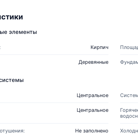
истики
ные элементы
:
Кирпич
Площад
Деревянные
Фундам
системы
Центральное
Систем
Центральное
Горяче
водосн
отушения:
Не заполнено
Холодн