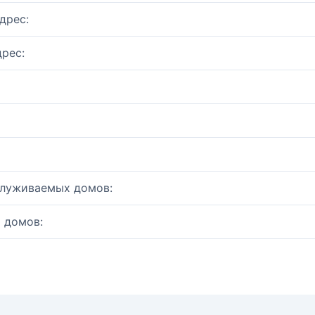
дрес:
рес:
служиваемых домов:
 домов: