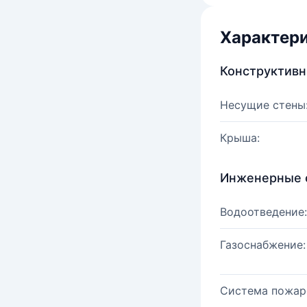
Характер
Конструктив
Несущие стены
Крыша:
Инженерные 
Водоотведение:
Газоснабжение:
Система пожар