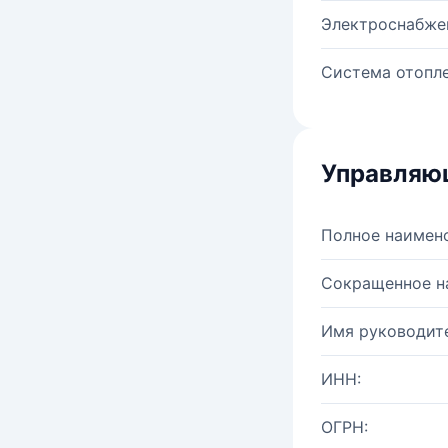
Электроснабже
Система отопле
Управляю
Полное наимен
Сокращенное н
Имя руководите
ИНН:
ОГРН: