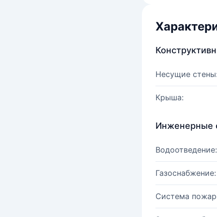
Характер
Конструктив
Несущие стены
Крыша:
Инженерные 
Водоотведение:
Газоснабжение:
Система пожар