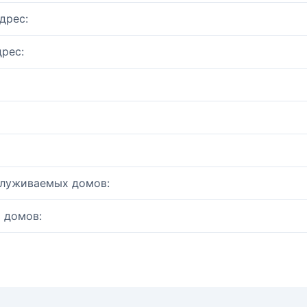
дрес:
рес:
служиваемых домов:
 домов: