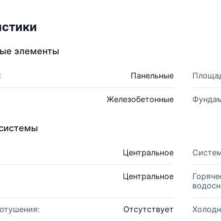
истики
ные элементы
:
Панельные
Площад
Железобетонные
Фундам
системы
Центральное
Систем
Центральное
Горяче
водосн
отушения:
Отсутствует
Холодн