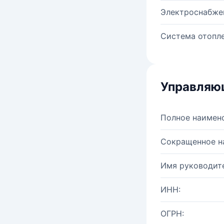
Электроснабже
Система отопле
Управляю
Полное наимен
Сокращенное н
Имя руководите
ИНН:
ОГРН: