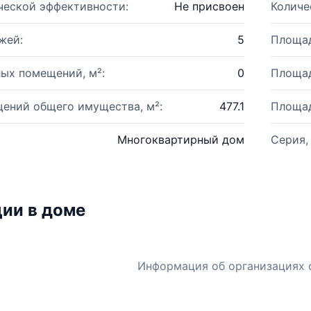
ческой эффективности:
Не присвоен
Количе
жей:
5
Площад
ых помещений, м²:
0
Площад
ений общего имущества, м²:
477.1
Площад
Многоквартирный дом
Серия,
ии в доме
Информация об организациях 