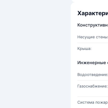
Характер
Конструктив
Несущие стены
Крыша:
Инженерные 
Водоотведение:
Газоснабжение:
Система пожар