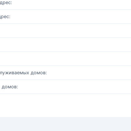
дрес:
рес:
служиваемых домов:
 домов: