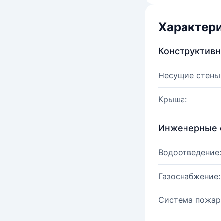
Характер
Конструктив
Несущие стены
Крыша:
Инженерные 
Водоотведение:
Газоснабжение:
Система пожар