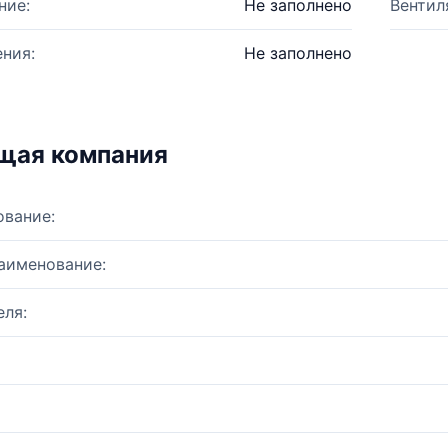
ние:
Не заполнено
Вентил
ния:
Не заполнено
щая компания
ование:
аименование:
ля: