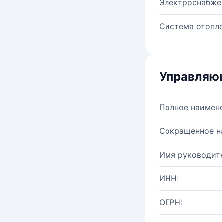
Электроснабже
Система отопле
Управляю
Полное наимен
Сокращенное н
Имя руководите
ИНН:
ОГРН: