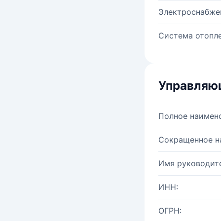
Электроснабже
Система отопле
Управляю
Полное наимен
Сокращенное н
Имя руководите
ИНН:
ОГРН: