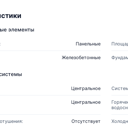
истики
ные элементы
:
Панельные
Площад
Железобетонные
Фундам
системы
Центральное
Систем
Центральное
Горяче
водосн
отушения:
Отсутствует
Холодн