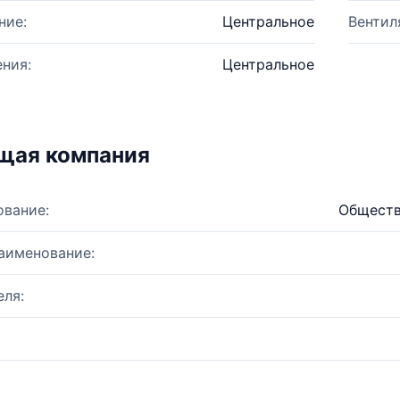
ние:
Центральное
Вентил
ния:
Центральное
щая компания
ование:
Обществ
аименование:
ля: