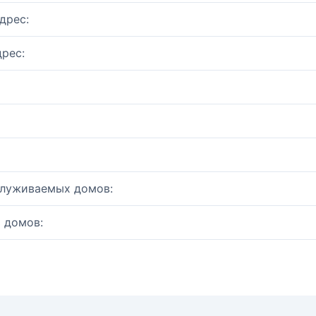
дрес:
рес:
служиваемых домов:
 домов: