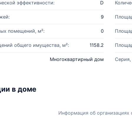
ческой эффективности:
D
Количе
жей:
9
Площад
ых помещений, м²:
0
Площад
ений общего имущества, м²:
1158.2
Площад
Многоквартирный дом
Серия,
ии в доме
Информация об организациях 