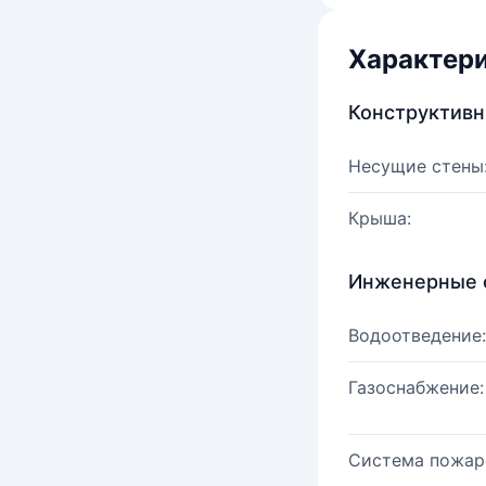
Характер
Конструктив
Несущие стены
Крыша:
Инженерные 
Водоотведение:
Газоснабжение:
Система пожар